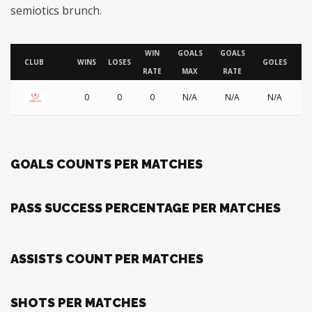
semiotics brunch.
WIN
GOALS
GOALS
AS
CLUB
WINS
LOSES
GOLES
RATE
MAX
RATE
0
0
0
N/A
N/A
N/A
GOALS COUNTS PER MATCHES
PASS SUCCESS PERCENTAGE PER MATCHES
ASSISTS COUNT PER MATCHES
SHOTS PER MATCHES