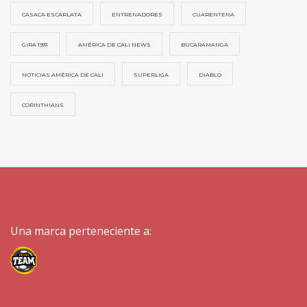
CASACA ESCARLATA
ENTRENADORES
CUARENTENA
GIRA 1931
AMÉRICA DE CALI NEWS
BUCARAMANGA
NOTICIAS AMÉRICA DE CALI
SUPERLIGA
DIABLO
CORINTHIANS
Una marca perteneciente a: