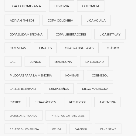
LIGA COLOMBIANA
HISTORIA
COLOMBIA
ADRIÁN RAMOS
COPA COLOMBIA
LIGA ÁGUILA
COPA SUDAMERICANA
COPA LIBERTADORES
LIGA BETPLAY
CAMISETAS
FINALES
CUADRANGULARES
CLÁSICO
CALI
JUNIOR
MARADONA
LA EQUIDAD
PÍLDORAS PARA LA MEMORIA
NÓMINAS
CONMEBOL
CARLOS BEJARANO
CUMPLEAÑOS
DIEGO MARADONA
ESCUDO
FIERA CÁCERES
RECUERDOS
ARGENTINA
DATOS AMERICANOS
PRIMEROS EXTRANJEROS
SELECCIÓN COLOMBIA
OCHOA
FALCIONI
FAKE NEWS