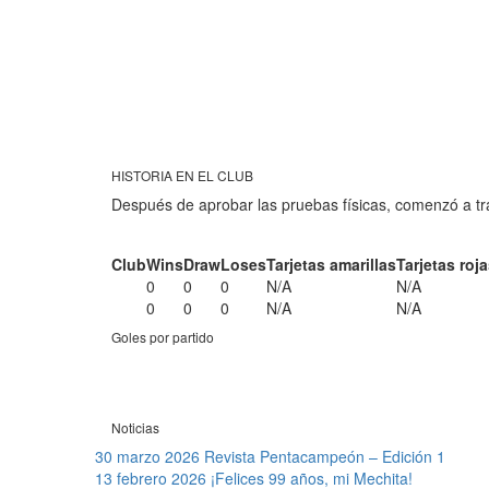
HISTORIA EN EL CLUB
Después de aprobar las pruebas físicas, comenzó a tr
Club
Wins
Draw
Loses
Tarjetas amarillas
Tarjetas roj
0
0
0
N/A
N/A
0
0
0
N/A
N/A
Goles por partido
Noticias
30 marzo 2026
Revista Pentacampeón – Edición 1
13 febrero 2026
¡Felices 99 años, mi Mechita!