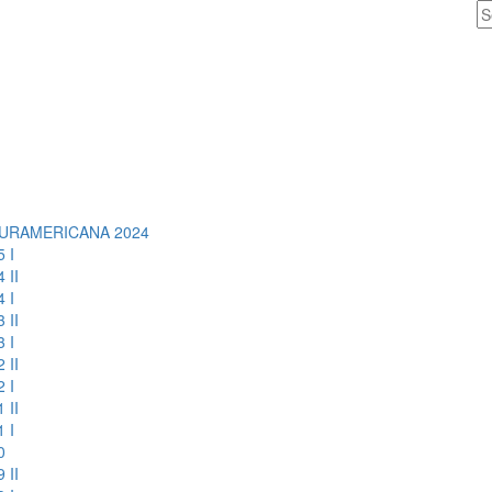
URAMERICANA 2024
 I
 II
 I
 II
 I
 II
 I
 II
 I
0
 II