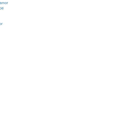
 amor
upe
or