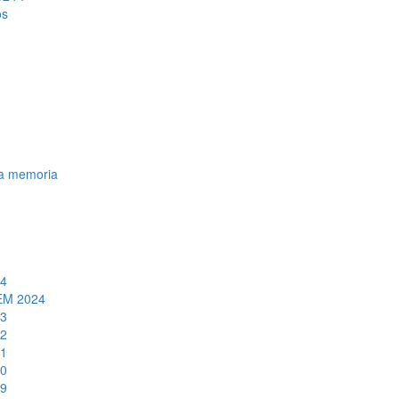
os
la memoria
24
FEM 2024
23
22
21
20
19