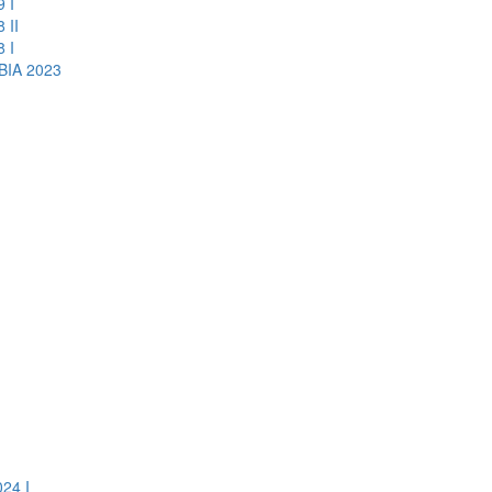
 I
 II
 I
IA 2023
24 I