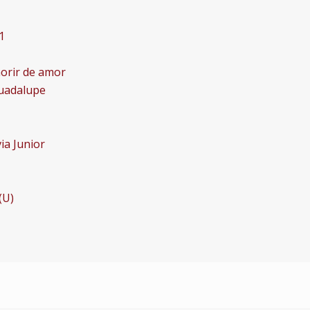
1
 morir de amor
Guadalupe
ia Junior
(U)