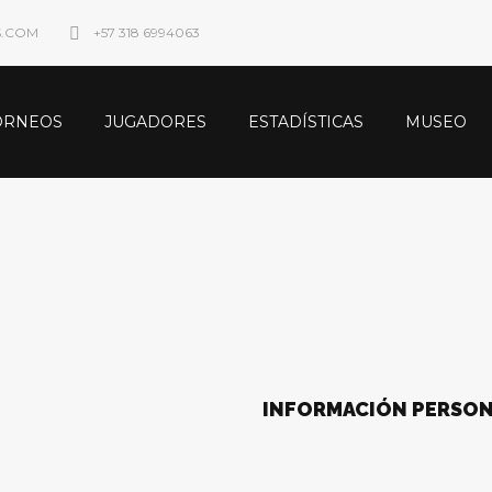
S.COM
+57 318 6994063
ORNEOS
JUGADORES
ESTADÍSTICAS
MUSEO
INFORMACIÓN PERSO