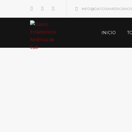
INFO@DATOSAMERICANO
INICIO
T