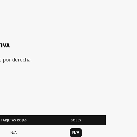
IVA
 por derecha.
TARJETAS ROJAS
GOLES
N/A
N/A