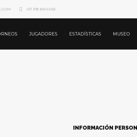
S.COM
+57 318 6994063
ORNEOS
JUGADORES
ESTADÍSTICAS
MUSEO
INFORMACIÓN PERSO