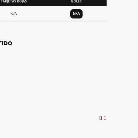
TARJETAS ROJAS
GOLES
N/A
N/A
TIDO