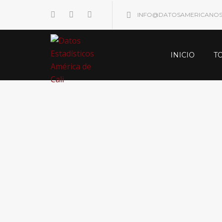
INFO@DATOSAMERICANO
INICIO
T