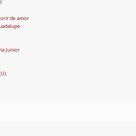
1
 morir de amor
Guadalupe
ia Junior
(U)