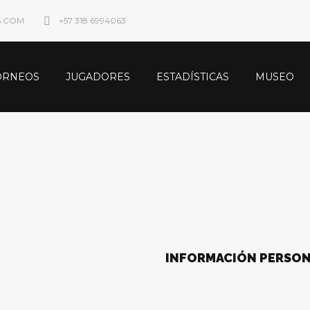
S.COM
+57 318 6994063
ORNEOS
JUGADORES
ESTADÍSTICAS
MUSEO
INFORMACIÓN PERSO