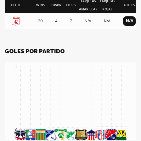
TARJETAS
TARJETAS
CLUB
WINS
DRAW
LOSES
GOLES
AMARILLAS
ROJAS
N/A
20
4
7
N/A
N/A
GOLES POR PARTIDO
1
0