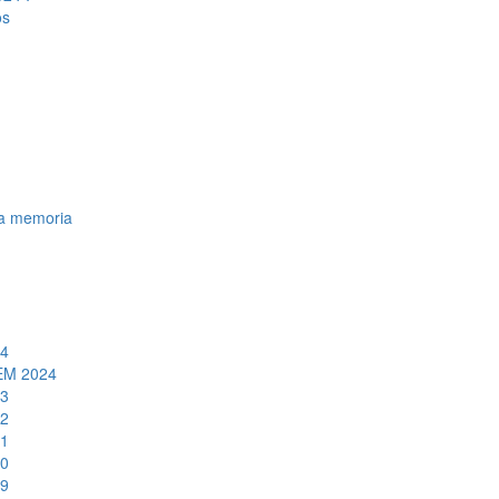
os
la memoria
24
FEM 2024
23
22
21
20
19