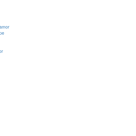
 amor
upe
or