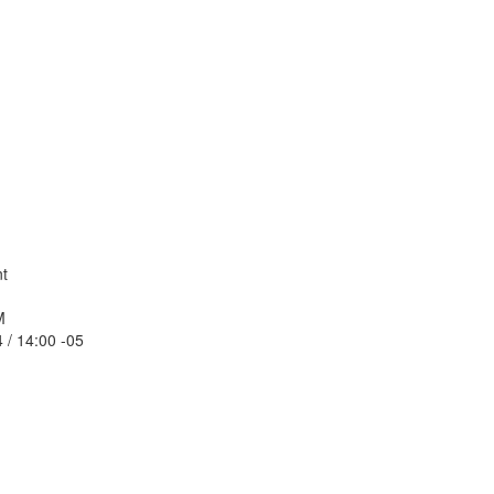
t
M
 / 14:00 -05