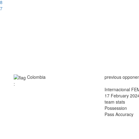
18
17
Colombia
previous opponen
:
Internacional FE
17 February 2024
team stats
Possession
Pass Accuracy