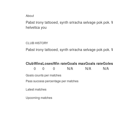
About
Pabst irony tattooed, synth sriracha selvage pok pok. Wa
helvetica you
CLUB HISTORY
Pabst irony tattooed, synth sriracha selvage pok pok. 
Club
Wins
Loses
Win rate
Goals max
Goals rate
Goles
0
0
0
N/A
N/A
N/A
Goals counts per matches
Pass success percentage per matches
Latest matches
Upcoming matches