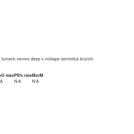
hem tumeric venmo deep v mixtape semiotics brunch.
pG max
PS% rate
MotM
/A
N/A
N/A