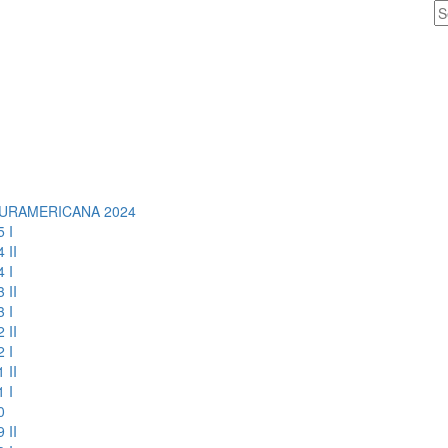
URAMERICANA 2024
 I
 II
 I
 II
 I
 II
 I
 II
 I
0
 II