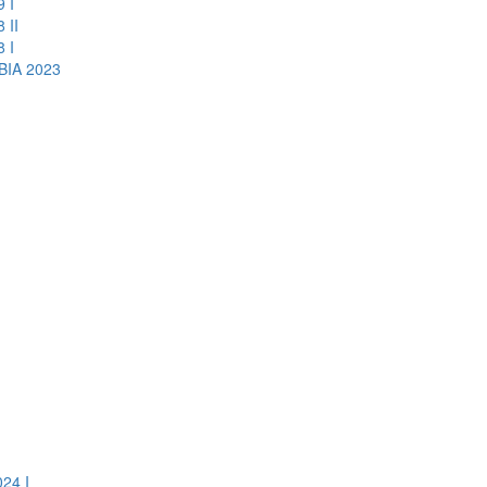
 I
 II
 I
IA 2023
24 I