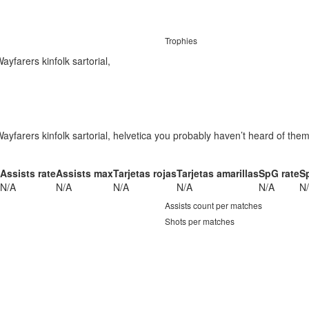
Trophies
yfarers kinfolk sartorial,
Wayfarers kinfolk sartorial, helvetica you probably haven’t heard of t
Assists rate
Assists max
Tarjetas rojas
Tarjetas amarillas
SpG rate
S
N/A
N/A
N/A
N/A
N/A
N
Assists count per matches
Shots per matches