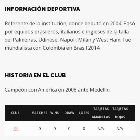
INFORMACIÓN DEPORTIVA
Referente de la institución, donde debutó en 2004. Pasó
por equipos brasileros, italianos e ingleses de la talla
del Palmeiras, Udinese, Napoli, Milán y West Ham. Fue
mundialista con Colombia en Brasil 2014.
HISTORIA EN EL CLUB
Campeón con América en 2008 ante Medellín.
TARJETAS
TARJETAS
CLUB
MATCHES
WINS
DRAW
LOSES
G
AMARILLAS
ROJAS
0
0
0
0
N/A
N/A