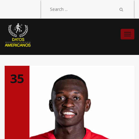
Togg
navi
35