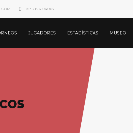
S.COM
+57 318 6994063
ORNEOS
JUGADORES
ESTADÍSTICAS
MUSEO
ICOS