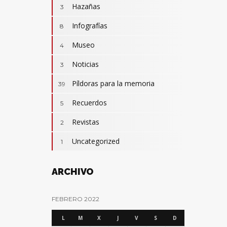
Hazañas
3
Infografías
8
Museo
4
Noticias
3
Camisetas
3
Revistas
Píldoras para la memoria
2
39
Actualidad
32
Cumpleaños
Recuerdos
7
5
Hazañas
3
Revistas
2
Infografías
8
Uncategorized
1
Píldoras para la memoria
39
Recuerdos
5
ARCHIVO
FEBRERO 2022
L
M
X
J
V
S
D