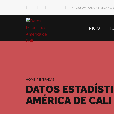
INFO@DATOSAMERICANO
INICIO
T
HOME
/
ENTRADAS
DATOS ESTADÍST
AMÉRICA DE CALI