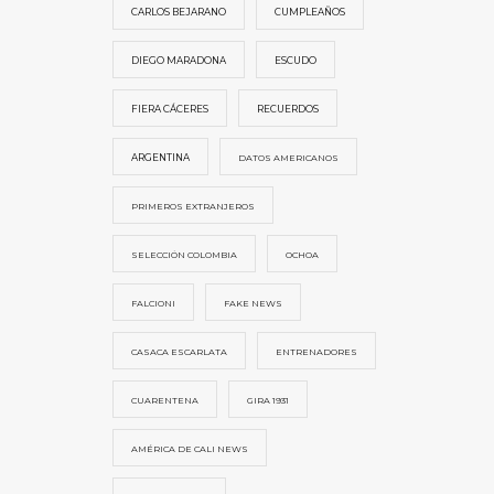
CARLOS BEJARANO
CUMPLEAÑOS
DIEGO MARADONA
ESCUDO
FIERA CÁCERES
RECUERDOS
ARGENTINA
DATOS AMERICANOS
PRIMEROS EXTRANJEROS
SELECCIÓN COLOMBIA
OCHOA
FALCIONI
FAKE NEWS
CASACA ESCARLATA
ENTRENADORES
CUARENTENA
GIRA 1931
AMÉRICA DE CALI NEWS