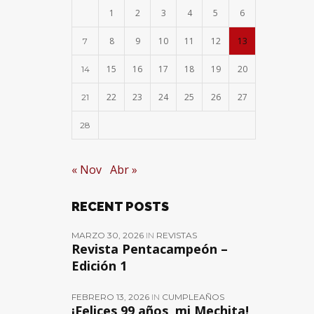
1
2
3
4
5
6
8
9
10
11
12
13
7
15
16
17
18
19
20
14
22
23
24
25
26
27
21
28
« Nov
Abr »
RECENT POSTS
MARZO 30, 2026
IN
REVISTAS
Revista Pentacampeón –
Edición 1
FEBRERO 13, 2026
IN
CUMPLEAÑOS
¡Felices 99 años, mi Mechita!