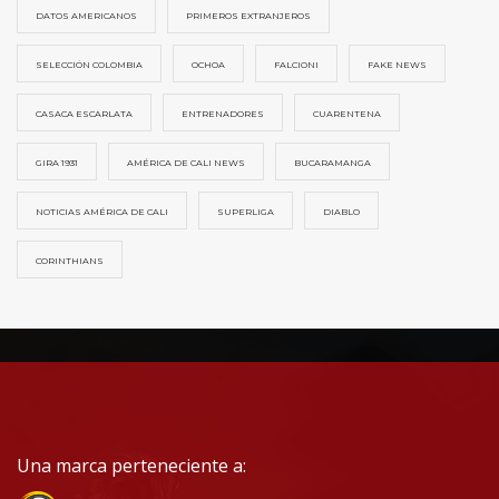
DATOS AMERICANOS
PRIMEROS EXTRANJEROS
SELECCIÓN COLOMBIA
OCHOA
FALCIONI
FAKE NEWS
CASACA ESCARLATA
ENTRENADORES
CUARENTENA
GIRA 1931
AMÉRICA DE CALI NEWS
BUCARAMANGA
NOTICIAS AMÉRICA DE CALI
SUPERLIGA
DIABLO
CORINTHIANS
Una marca perteneciente a: