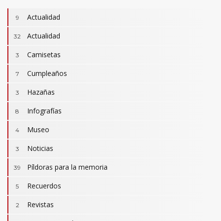
Actualidad
9
Actualidad
32
Camisetas
3
Cumpleaños
7
Hazañas
3
Infografías
8
Museo
4
Noticias
3
Camisetas
3
Revistas
Píldoras para la memoria
2
39
Actualidad
32
Cumpleaños
Recuerdos
7
5
Hazañas
3
Revistas
2
Infografías
8