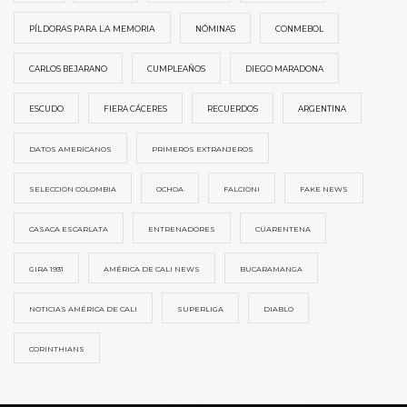
PÍLDORAS PARA LA MEMORIA
NÓMINAS
CONMEBOL
CARLOS BEJARANO
CUMPLEAÑOS
DIEGO MARADONA
ESCUDO
FIERA CÁCERES
RECUERDOS
ARGENTINA
DATOS AMERICANOS
PRIMEROS EXTRANJEROS
SELECCIÓN COLOMBIA
OCHOA
FALCIONI
FAKE NEWS
CASACA ESCARLATA
ENTRENADORES
CUARENTENA
GIRA 1931
AMÉRICA DE CALI NEWS
BUCARAMANGA
NOTICIAS AMÉRICA DE CALI
SUPERLIGA
DIABLO
CORINTHIANS