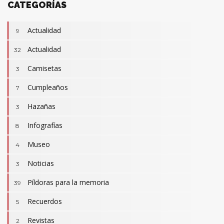
CATEGORÍAS
Actualidad
9
Actualidad
32
Camisetas
3
Cumpleaños
7
Hazañas
3
Infografías
8
Museo
4
Noticias
3
Camisetas
3
Revistas
Píldoras para la memoria
2
39
Actualidad
32
Cumpleaños
Recuerdos
7
5
Hazañas
3
Revistas
2