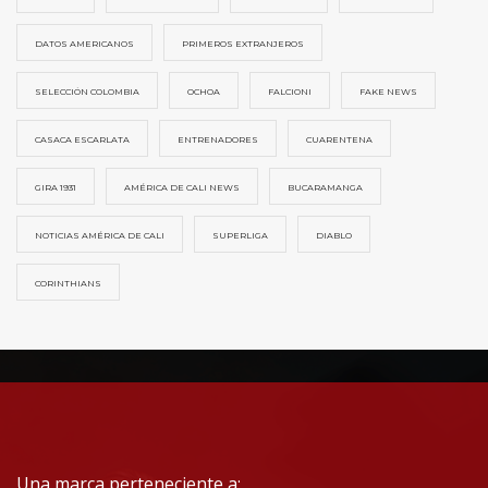
DATOS AMERICANOS
PRIMEROS EXTRANJEROS
SELECCIÓN COLOMBIA
OCHOA
FALCIONI
FAKE NEWS
CASACA ESCARLATA
ENTRENADORES
CUARENTENA
GIRA 1931
AMÉRICA DE CALI NEWS
BUCARAMANGA
NOTICIAS AMÉRICA DE CALI
SUPERLIGA
DIABLO
CORINTHIANS
Una marca perteneciente a: