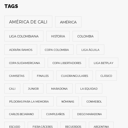
TAGS
AMÉRICA DE CALI
AMÉRICA
LIGA COLOMBIANA
HISTORIA
COLOMBIA
ADRIÁN RAMOS
COPA COLOMBIA
LIGA ÁGUILA
COPA SUDAMERICANA
COPA LIBERTADORES
LIGA BETPLAY
CAMISETAS
FINALES
CUADRANGULARES
CLÁSICO
CALI
JUNIOR
MARADONA
LA EQUIDAD
PÍLDORAS PARA LA MEMORIA
NÓMINAS
CONMEBOL
CARLOS BEJARANO
CUMPLEAÑOS
DIEGO MARADONA
ESCUDO
FIERA CÁCERES
RECUERDOS
ARGENTINA