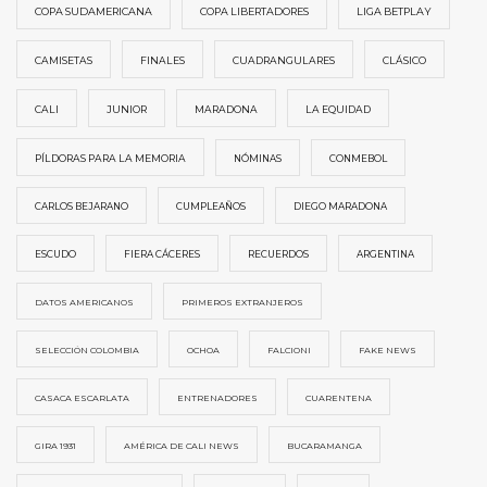
COPA SUDAMERICANA
COPA LIBERTADORES
LIGA BETPLAY
CAMISETAS
FINALES
CUADRANGULARES
CLÁSICO
CALI
JUNIOR
MARADONA
LA EQUIDAD
PÍLDORAS PARA LA MEMORIA
NÓMINAS
CONMEBOL
CARLOS BEJARANO
CUMPLEAÑOS
DIEGO MARADONA
ESCUDO
FIERA CÁCERES
RECUERDOS
ARGENTINA
DATOS AMERICANOS
PRIMEROS EXTRANJEROS
SELECCIÓN COLOMBIA
OCHOA
FALCIONI
FAKE NEWS
CASACA ESCARLATA
ENTRENADORES
CUARENTENA
GIRA 1931
AMÉRICA DE CALI NEWS
BUCARAMANGA