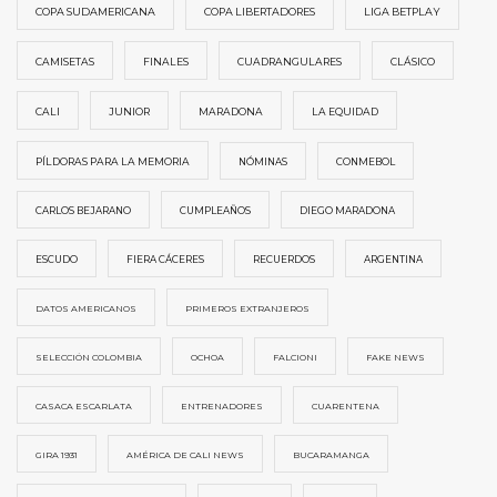
COPA SUDAMERICANA
COPA LIBERTADORES
LIGA BETPLAY
CAMISETAS
FINALES
CUADRANGULARES
CLÁSICO
CALI
JUNIOR
MARADONA
LA EQUIDAD
PÍLDORAS PARA LA MEMORIA
NÓMINAS
CONMEBOL
CARLOS BEJARANO
CUMPLEAÑOS
DIEGO MARADONA
ESCUDO
FIERA CÁCERES
RECUERDOS
ARGENTINA
DATOS AMERICANOS
PRIMEROS EXTRANJEROS
SELECCIÓN COLOMBIA
OCHOA
FALCIONI
FAKE NEWS
CASACA ESCARLATA
ENTRENADORES
CUARENTENA
GIRA 1931
AMÉRICA DE CALI NEWS
BUCARAMANGA