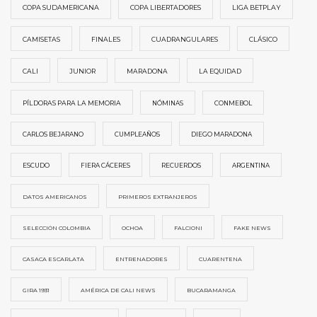
COPA SUDAMERICANA
COPA LIBERTADORES
LIGA BETPLAY
CAMISETAS
FINALES
CUADRANGULARES
CLÁSICO
CALI
JUNIOR
MARADONA
LA EQUIDAD
PÍLDORAS PARA LA MEMORIA
NÓMINAS
CONMEBOL
CARLOS BEJARANO
CUMPLEAÑOS
DIEGO MARADONA
ESCUDO
FIERA CÁCERES
RECUERDOS
ARGENTINA
DATOS AMERICANOS
PRIMEROS EXTRANJEROS
SELECCIÓN COLOMBIA
OCHOA
FALCIONI
FAKE NEWS
CASACA ESCARLATA
ENTRENADORES
CUARENTENA
GIRA 1931
AMÉRICA DE CALI NEWS
BUCARAMANGA