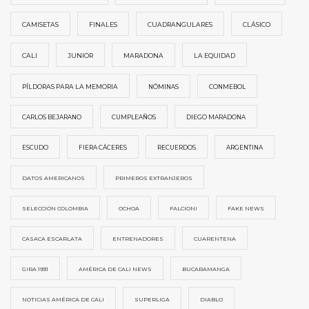
CAMISETAS
FINALES
CUADRANGULARES
CLÁSICO
CALI
JUNIOR
MARADONA
LA EQUIDAD
PÍLDORAS PARA LA MEMORIA
NÓMINAS
CONMEBOL
CARLOS BEJARANO
CUMPLEAÑOS
DIEGO MARADONA
ESCUDO
FIERA CÁCERES
RECUERDOS
ARGENTINA
DATOS AMERICANOS
PRIMEROS EXTRANJEROS
SELECCIÓN COLOMBIA
OCHOA
FALCIONI
FAKE NEWS
CASACA ESCARLATA
ENTRENADORES
CUARENTENA
GIRA 1931
AMÉRICA DE CALI NEWS
BUCARAMANGA
NOTICIAS AMÉRICA DE CALI
SUPERLIGA
DIABLO