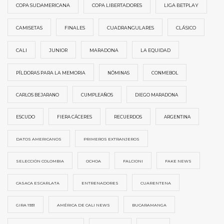
COPA SUDAMERICANA
COPA LIBERTADORES
LIGA BETPLAY
CAMISETAS
FINALES
CUADRANGULARES
CLÁSICO
CALI
JUNIOR
MARADONA
LA EQUIDAD
PÍLDORAS PARA LA MEMORIA
NÓMINAS
CONMEBOL
CARLOS BEJARANO
CUMPLEAÑOS
DIEGO MARADONA
ESCUDO
FIERA CÁCERES
RECUERDOS
ARGENTINA
DATOS AMERICANOS
PRIMEROS EXTRANJEROS
SELECCIÓN COLOMBIA
OCHOA
FALCIONI
FAKE NEWS
CASACA ESCARLATA
ENTRENADORES
CUARENTENA
GIRA 1931
AMÉRICA DE CALI NEWS
BUCARAMANGA