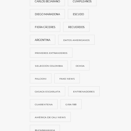
CARLOS BEJARANO
CUMPLEAÑOS
DIEGO MARADONA
ESCUDO
FIERA CÁCERES
RECUERDOS
ARGENTINA
DATOS AMERICANOS
PRIMEROS EXTRANJEROS
SELECCIÓN COLOMBIA
OCHOA
FALCIONI
FAKE NEWS
CASACA ESCARLATA
ENTRENADORES
CUARENTENA
GIRA 1931
AMÉRICA DE CALI NEWS
BUCARAMANGA