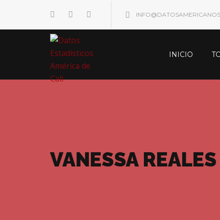
INFO@DATOSAMERICANO
INICIO
T
VANESSA REALES