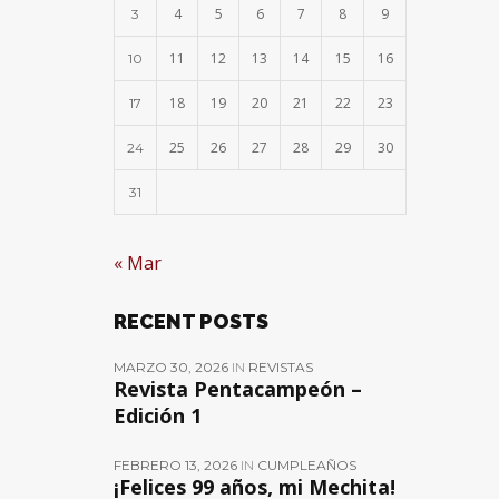
4
5
6
7
8
9
3
11
12
13
14
15
16
10
18
19
20
21
22
23
17
25
26
27
28
29
30
24
31
« Mar
RECENT POSTS
MARZO 30, 2026
IN
REVISTAS
Revista Pentacampeón –
Edición 1
FEBRERO 13, 2026
IN
CUMPLEAÑOS
¡Felices 99 años, mi Mechita!