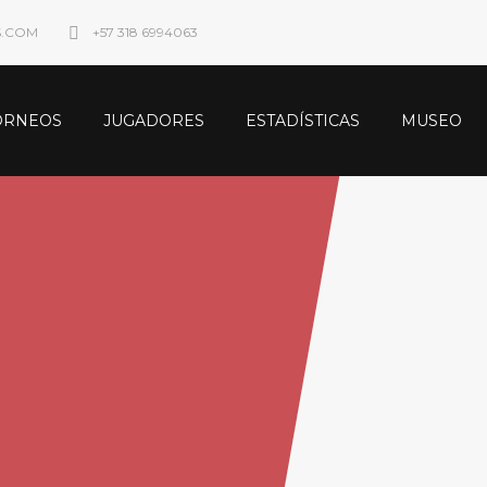
S.COM
+57 318 6994063
ORNEOS
JUGADORES
ESTADÍSTICAS
MUSEO