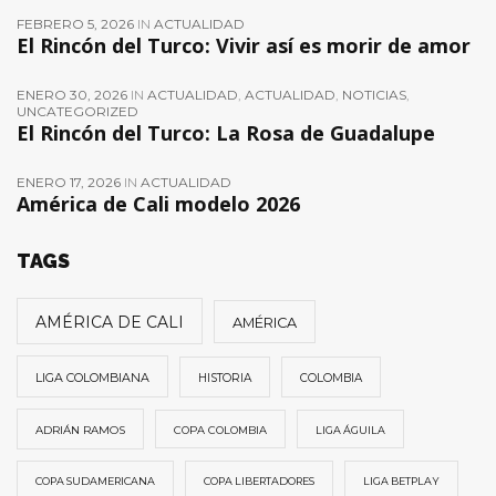
FEBRERO 5, 2026
IN
ACTUALIDAD
El Rincón del Turco: Vivir así es morir de amor
ENERO 30, 2026
IN
ACTUALIDAD
,
ACTUALIDAD
,
NOTICIAS
,
UNCATEGORIZED
El Rincón del Turco: La Rosa de Guadalupe
ENERO 17, 2026
IN
ACTUALIDAD
América de Cali modelo 2026
TAGS
AMÉRICA DE CALI
AMÉRICA
LIGA COLOMBIANA
HISTORIA
COLOMBIA
ADRIÁN RAMOS
COPA COLOMBIA
LIGA ÁGUILA
COPA SUDAMERICANA
COPA LIBERTADORES
LIGA BETPLAY