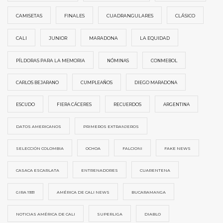
CAMISETAS
FINALES
CUADRANGULARES
CLÁSICO
CALI
JUNIOR
MARADONA
LA EQUIDAD
PÍLDORAS PARA LA MEMORIA
NÓMINAS
CONMEBOL
CARLOS BEJARANO
CUMPLEAÑOS
DIEGO MARADONA
ESCUDO
FIERA CÁCERES
RECUERDOS
ARGENTINA
DATOS AMERICANOS
PRIMEROS EXTRANJEROS
SELECCIÓN COLOMBIA
OCHOA
FALCIONI
FAKE NEWS
CASACA ESCARLATA
ENTRENADORES
CUARENTENA
GIRA 1931
AMÉRICA DE CALI NEWS
BUCARAMANGA
NOTICIAS AMÉRICA DE CALI
SUPERLIGA
DIABLO