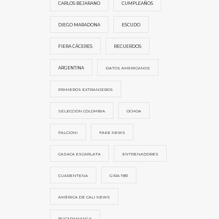
CARLOS BEJARANO
CUMPLEAÑOS
DIEGO MARADONA
ESCUDO
FIERA CÁCERES
RECUERDOS
ARGENTINA
DATOS AMERICANOS
PRIMEROS EXTRANJEROS
SELECCIÓN COLOMBIA
OCHOA
FALCIONI
FAKE NEWS
CASACA ESCARLATA
ENTRENADORES
CUARENTENA
GIRA 1931
AMÉRICA DE CALI NEWS
BUCARAMANGA