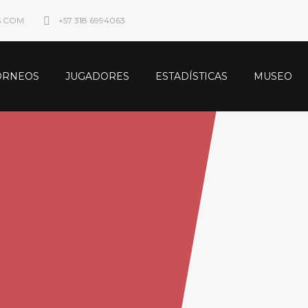
S.COM
+57 318 6994063
ORNEOS
JUGADORES
ESTADÍSTICAS
MUSEO