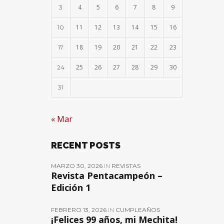
4
5
6
7
8
9
3
11
12
13
14
15
16
10
18
19
20
21
22
23
17
25
26
27
28
29
30
24
31
« Mar
RECENT POSTS
MARZO 30, 2026
IN
REVISTAS
Revista Pentacampeón –
Edición 1
FEBRERO 13, 2026
IN
CUMPLEAÑOS
¡Felices 99 años, mi Mechita!