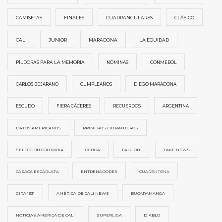
CAMISETAS
FINALES
CUADRANGULARES
CLÁSICO
CALI
JUNIOR
MARADONA
LA EQUIDAD
PÍLDORAS PARA LA MEMORIA
NÓMINAS
CONMEBOL
CARLOS BEJARANO
CUMPLEAÑOS
DIEGO MARADONA
ESCUDO
FIERA CÁCERES
RECUERDOS
ARGENTINA
DATOS AMERICANOS
PRIMEROS EXTRANJEROS
SELECCIÓN COLOMBIA
OCHOA
FALCIONI
FAKE NEWS
CASACA ESCARLATA
ENTRENADORES
CUARENTENA
GIRA 1931
AMÉRICA DE CALI NEWS
BUCARAMANGA
NOTICIAS AMÉRICA DE CALI
SUPERLIGA
DIABLO