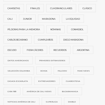
CAMISETAS
FINALES
CUADRANGULARES
CLÁSICO
CALI
JUNIOR
MARADONA
LA EQUIDAD
PÍLDORAS PARA LA MEMORIA
NÓMINAS
CONMEBOL
CARLOS BEJARANO
CUMPLEAÑOS
DIEGO MARADONA
ESCUDO
FIERA CÁCERES
RECUERDOS
ARGENTINA
DATOS AMERICANOS
PRIMEROS EXTRANJEROS
SELECCIÓN COLOMBIA
OCHOA
FALCIONI
FAKE NEWS
CASACA ESCARLATA
ENTRENADORES
CUARENTENA
GIRA 1931
AMÉRICA DE CALI NEWS
BUCARAMANGA
NOTICIAS AMÉRICA DE CALI
SUPERLIGA
DIABLO