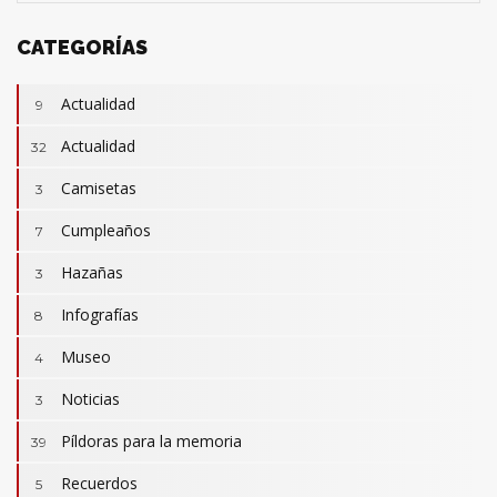
CATEGORÍAS
Actualidad
9
Actualidad
32
Camisetas
3
Cumpleaños
7
Hazañas
3
Infografías
8
Museo
4
Noticias
3
Camisetas
3
Revistas
Píldoras para la memoria
2
39
Actualidad
32
Cumpleaños
Recuerdos
7
5