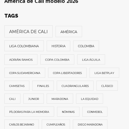
América de Cali modelo 2026
TAGS
AMÉRICA DE CALI
AMÉRICA
LIGA COLOMBIANA
HISTORIA
COLOMBIA
ADRIÁN RAMOS
COPA COLOMBIA
LIGA ÁGUILA
COPA SUDAMERICANA
COPA LIBERTADORES
LIGA BETPLAY
CAMISETAS
FINALES
CUADRANGULARES
CLÁSICO
CALI
JUNIOR
MARADONA
LA EQUIDAD
PÍLDORAS PARA LA MEMORIA
NÓMINAS
CONMEBOL
CARLOS BEJARANO
CUMPLEAÑOS
DIEGO MARADONA