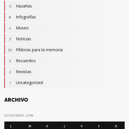
Hazañas
3
Infografías
8
Museo
4
Noticias
3
Camisetas
3
Revistas
Píldoras para la memoria
2
39
Actualidad
32
Cumpleaños
Recuerdos
7
5
Hazañas
3
Revistas
2
Infografías
8
Uncategorized
1
Píldoras para la memoria
39
Recuerdos
5
ARCHIVO
DICIEMBRE 2018
L
M
X
J
V
S
D