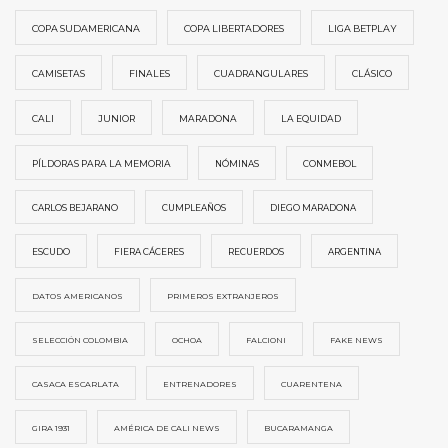
COPA SUDAMERICANA
COPA LIBERTADORES
LIGA BETPLAY
CAMISETAS
FINALES
CUADRANGULARES
CLÁSICO
CALI
JUNIOR
MARADONA
LA EQUIDAD
PÍLDORAS PARA LA MEMORIA
NÓMINAS
CONMEBOL
CARLOS BEJARANO
CUMPLEAÑOS
DIEGO MARADONA
ESCUDO
FIERA CÁCERES
RECUERDOS
ARGENTINA
DATOS AMERICANOS
PRIMEROS EXTRANJEROS
SELECCIÓN COLOMBIA
OCHOA
FALCIONI
FAKE NEWS
CASACA ESCARLATA
ENTRENADORES
CUARENTENA
GIRA 1931
AMÉRICA DE CALI NEWS
BUCARAMANGA