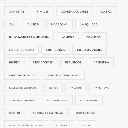
CAMISETAS
FINALES
CUADRANGULARES
CLÁSICO
CALI
JUNIOR
MARADONA
LA EQUIDAD
PÍLDORAS PARA LA MEMORIA
NÓMINAS
CONMEBOL
CARLOS BEJARANO
CUMPLEAÑOS
DIEGO MARADONA
ESCUDO
FIERA CÁCERES
RECUERDOS
ARGENTINA
DATOS AMERICANOS
PRIMEROS EXTRANJEROS
SELECCIÓN COLOMBIA
OCHOA
FALCIONI
FAKE NEWS
CASACA ESCARLATA
ENTRENADORES
CUARENTENA
GIRA 1931
AMÉRICA DE CALI NEWS
BUCARAMANGA
NOTICIAS AMÉRICA DE CALI
SUPERLIGA
DIABLO