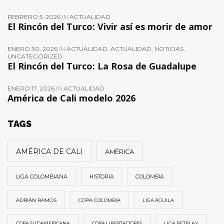
FEBRERO 5, 2026
IN
ACTUALIDAD
El Rincón del Turco: Vivir así es morir de amor
ENERO 30, 2026
IN
ACTUALIDAD
,
ACTUALIDAD
,
NOTICIAS
,
UNCATEGORIZED
El Rincón del Turco: La Rosa de Guadalupe
ENERO 17, 2026
IN
ACTUALIDAD
América de Cali modelo 2026
TAGS
AMÉRICA DE CALI
AMÉRICA
LIGA COLOMBIANA
HISTORIA
COLOMBIA
ADRIÁN RAMOS
COPA COLOMBIA
LIGA ÁGUILA
COPA SUDAMERICANA
COPA LIBERTADORES
LIGA BETPLAY