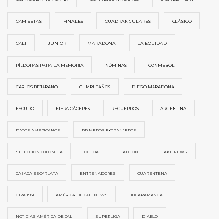
CAMISETAS
FINALES
CUADRANGULARES
CLÁSICO
CALI
JUNIOR
MARADONA
LA EQUIDAD
PÍLDORAS PARA LA MEMORIA
NÓMINAS
CONMEBOL
CARLOS BEJARANO
CUMPLEAÑOS
DIEGO MARADONA
ESCUDO
FIERA CÁCERES
RECUERDOS
ARGENTINA
DATOS AMERICANOS
PRIMEROS EXTRANJEROS
SELECCIÓN COLOMBIA
OCHOA
FALCIONI
FAKE NEWS
CASACA ESCARLATA
ENTRENADORES
CUARENTENA
GIRA 1931
AMÉRICA DE CALI NEWS
BUCARAMANGA
NOTICIAS AMÉRICA DE CALI
SUPERLIGA
DIABLO