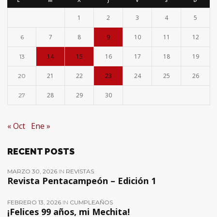
L
M
X
J
V
S
D
1
2
3
4
5
7
8
9
10
11
12
6
14
15
16
17
18
19
13
21
22
23
24
25
26
20
28
29
30
27
« Oct
Ene »
RECENT POSTS
MARZO 30, 2026
IN
REVISTAS
Revista Pentacampeón – Edición 1
FEBRERO 13, 2026
IN
CUMPLEAÑOS
¡Felices 99 años, mi Mechita!