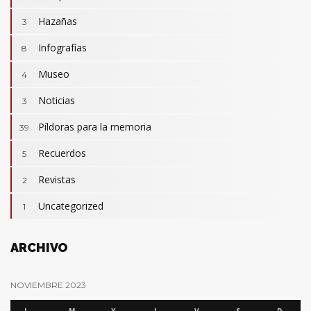
Hazañas
3
Infografías
8
Museo
4
Noticias
3
Camisetas
3
Revistas
Píldoras para la memoria
2
39
Actualidad
32
Cumpleaños
Recuerdos
7
5
Hazañas
3
Revistas
2
Infografías
8
Uncategorized
1
Píldoras para la memoria
39
Recuerdos
5
ARCHIVO
NOVIEMBRE 2023