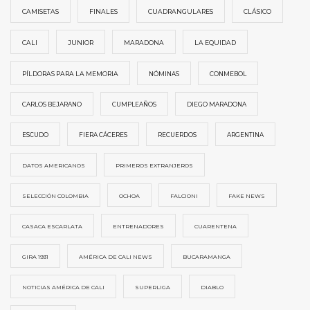
CAMISETAS
FINALES
CUADRANGULARES
CLÁSICO
CALI
JUNIOR
MARADONA
LA EQUIDAD
PÍLDORAS PARA LA MEMORIA
NÓMINAS
CONMEBOL
CARLOS BEJARANO
CUMPLEAÑOS
DIEGO MARADONA
ESCUDO
FIERA CÁCERES
RECUERDOS
ARGENTINA
DATOS AMERICANOS
PRIMEROS EXTRANJEROS
SELECCIÓN COLOMBIA
OCHOA
FALCIONI
FAKE NEWS
CASACA ESCARLATA
ENTRENADORES
CUARENTENA
GIRA 1931
AMÉRICA DE CALI NEWS
BUCARAMANGA
NOTICIAS AMÉRICA DE CALI
SUPERLIGA
DIABLO