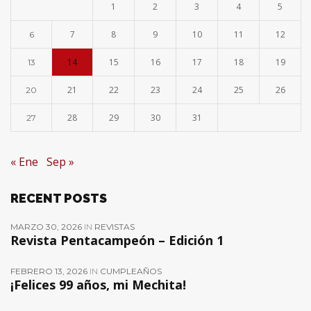
1
2
3
4
5
7
8
9
10
11
12
6
14
15
16
17
18
19
13
21
22
23
24
25
26
20
28
29
30
31
27
« Ene
Sep »
RECENT POSTS
MARZO 30, 2026
IN
REVISTAS
Revista Pentacampeón – Edición 1
FEBRERO 13, 2026
IN
CUMPLEAÑOS
¡Felices 99 años, mi Mechita!