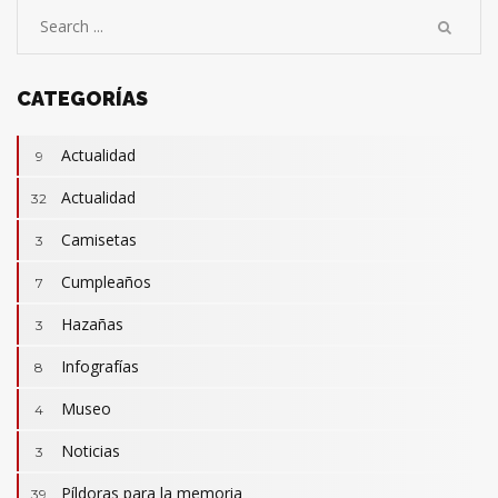
CATEGORÍAS
Actualidad
9
Actualidad
32
Camisetas
3
Cumpleaños
7
Hazañas
3
Infografías
8
Museo
4
Noticias
3
Camisetas
3
Revistas
Píldoras para la memoria
2
39