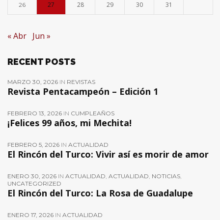
27
28
29
30
31
26
« Abr
Jun »
RECENT POSTS
MARZO 30, 2026
IN
REVISTAS
Revista Pentacampeón – Edición 1
FEBRERO 13, 2026
IN
CUMPLEAÑOS
¡Felices 99 años, mi Mechita!
FEBRERO 5, 2026
IN
ACTUALIDAD
El Rincón del Turco: Vivir así es morir de amor
ENERO 30, 2026
IN
ACTUALIDAD
,
ACTUALIDAD
,
NOTICIAS
,
UNCATEGORIZED
El Rincón del Turco: La Rosa de Guadalupe
ENERO 17, 2026
IN
ACTUALIDAD