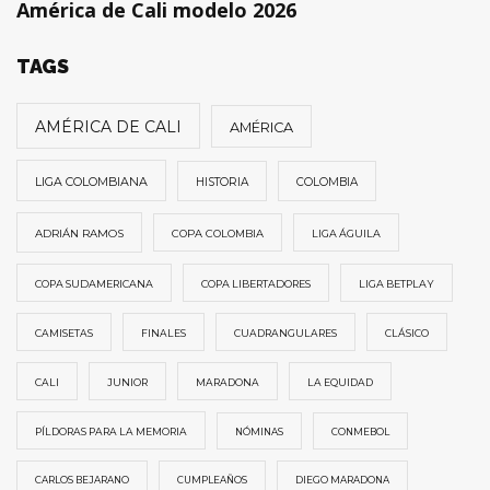
América de Cali modelo 2026
TAGS
AMÉRICA DE CALI
AMÉRICA
LIGA COLOMBIANA
HISTORIA
COLOMBIA
ADRIÁN RAMOS
COPA COLOMBIA
LIGA ÁGUILA
COPA SUDAMERICANA
COPA LIBERTADORES
LIGA BETPLAY
CAMISETAS
FINALES
CUADRANGULARES
CLÁSICO
CALI
JUNIOR
MARADONA
LA EQUIDAD
PÍLDORAS PARA LA MEMORIA
NÓMINAS
CONMEBOL
CARLOS BEJARANO
CUMPLEAÑOS
DIEGO MARADONA