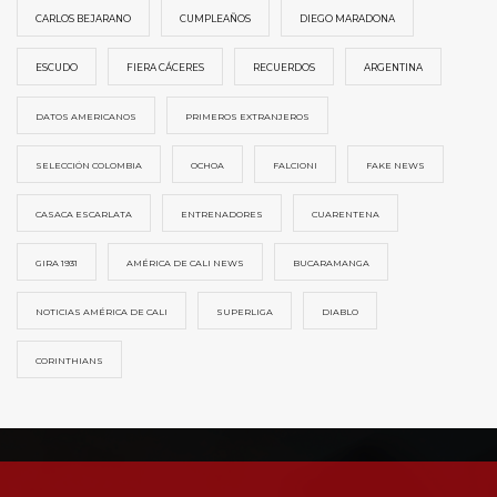
CARLOS BEJARANO
CUMPLEAÑOS
DIEGO MARADONA
ESCUDO
FIERA CÁCERES
RECUERDOS
ARGENTINA
DATOS AMERICANOS
PRIMEROS EXTRANJEROS
SELECCIÓN COLOMBIA
OCHOA
FALCIONI
FAKE NEWS
CASACA ESCARLATA
ENTRENADORES
CUARENTENA
GIRA 1931
AMÉRICA DE CALI NEWS
BUCARAMANGA
NOTICIAS AMÉRICA DE CALI
SUPERLIGA
DIABLO
CORINTHIANS