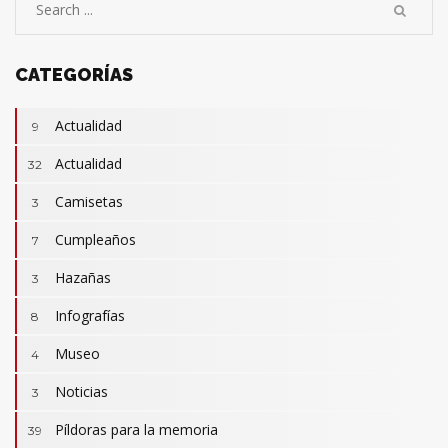
CATEGORÍAS
Actualidad
9
Actualidad
32
Camisetas
3
Cumpleaños
7
Hazañas
3
Infografías
8
Museo
4
Noticias
3
Camisetas
3
Revistas
Píldoras para la memoria
2
39
Actualidad
32