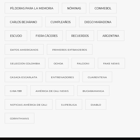
PÍLDORAS PARA LA MEMORIA
NÓMINAS
CONMEBOL
CARLOS BEJARANO
CUMPLEAÑOS
DIEGO MARADONA
ESCUDO
FIERA CÁCERES
RECUERDOS
ARGENTINA
DATOS AMERICANOS
PRIMEROS EXTRANJEROS
SELECCIÓN COLOMBIA
OCHOA
FALCIONI
FAKE NEWS
CASACA ESCARLATA
ENTRENADORES
CUARENTENA
GIRA 1931
AMÉRICA DE CALI NEWS
BUCARAMANGA
NOTICIAS AMÉRICA DE CALI
SUPERLIGA
DIABLO
CORINTHIANS