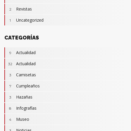
Hazañas
3
Revistas
2
Infografías
8
Uncategorized
1
Píldoras para la memoria
39
Recuerdos
5
CATEGORÍAS
Actualidad
9
Actualidad
32
Camisetas
3
Cumpleaños
7
Hazañas
3
Infografías
8
Museo
4
Noticias
3