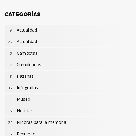
CATEGORÍAS
Actualidad
9
Actualidad
32
Camisetas
3
Cumpleaños
7
Hazañas
3
Infografías
8
Museo
4
Noticias
3
Camisetas
3
Revistas
Píldoras para la memoria
2
39
Actualidad
32
Cumpleaños
Recuerdos
7
5