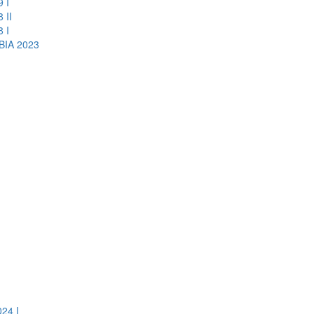
 I
 II
 I
IA 2023
24 I