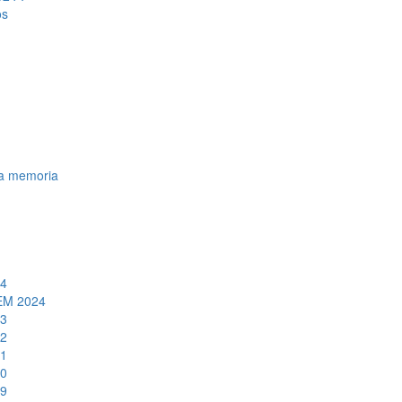
os
la memoria
24
FEM 2024
23
22
21
20
19