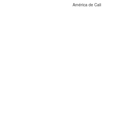
América de Cali
Eder Álvarez Balanta (LCM)
Yerson Candelo
Daniel Bocanegra (RWB)
Jorge Soto (GK)
Franco Leys (CDM)
Cristian Barrios (GK)
Brayan Medina (GK)