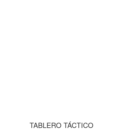
Jorge Soto (GK)
Franco Leys (CDM)
Cristian Barrios (GK)
Brayan Medina (GK)
Adrian Ramos (RWB)
Duvan Vergara (RM)
Edwin Velasco (LB)
TABLERO TÁCTICO