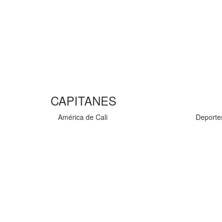
CAPITANES
América de Cali
Deporte
Eder Álvarez Balanta (LCM)
Yerson Candelo
Daniel Bocanegra (RWB)