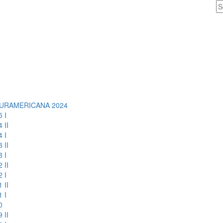
URAMERICANA 2024
 I
 II
 I
 II
 I
 II
 I
 II
 I
0
 II