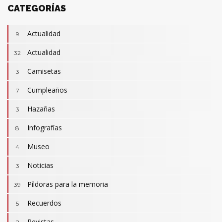
CATEGORÍAS
Actualidad
9
Actualidad
32
Camisetas
3
Cumpleaños
7
Hazañas
3
Infografías
8
Museo
4
Noticias
3
Camisetas
3
Revistas
Píldoras para la memoria
2
39
Actualidad
32
Cumpleaños
Recuerdos
7
5
Hazañas
3
Revistas