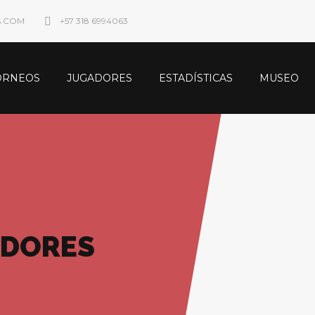
S.COM
+57 318 6994063
ORNEOS
JUGADORES
ESTADÍSTICAS
MUSEO
ADORES