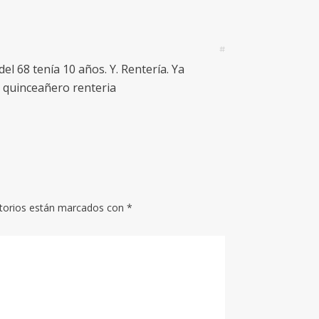
#
el 68 tenía 10 años. Y. Rentería. Ya
 quinceañero renteria
torios están marcados con
*