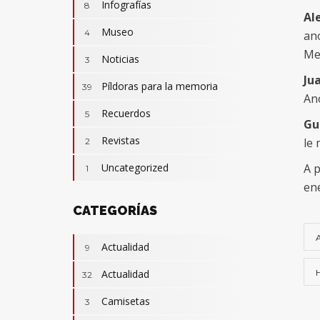
Infografías
8
Al
Museo
4
ano
Med
Noticias
3
Camisetas
3
Jua
Revistas
Píldoras para la memoria
2
39
Actualidad
32
Ano
Cumpleaños
Recuerdos
7
5
Gu
Hazañas
3
Revistas
le 
2
Infografías
8
Uncategorized
A p
1
Píldoras para la memoria
39
en
Recuerdos
5
CATEGORÍAS
Actualidad
9
Actualidad
32
Camisetas
3