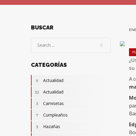
BUSCAR
ENE
PÍ
¿U
CATEGORÍAS
su
A c
Actualidad
9
ma
Actualidad
32
Mo
Camisetas
3
par
Bar
Cumpleaños
7
Ed
Hazañas
3
Boc