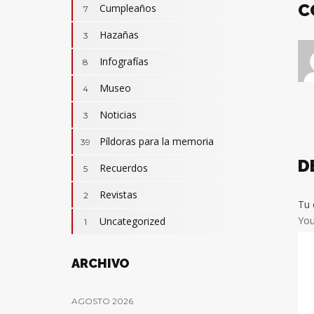
C
Cumpleaños
7
Hazañas
3
Infografías
8
Museo
4
Noticias
3
Camisetas
3
Revistas
Píldoras para la memoria
2
39
Actualidad
32
D
Cumpleaños
Recuerdos
7
5
Hazañas
3
Revistas
2
Tu 
Infografías
8
Yo
Uncategorized
1
Píldoras para la memoria
39
Recuerdos
5
ARCHIVO
AGOSTO 2026