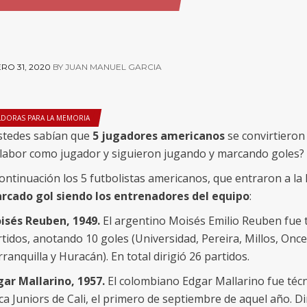
RO 31, 2020
BY JUAN MANUEL GARCIA
LDORAS PARA LA MEMORIA
stedes sabían que
5 jugadores americanos
se convirtieron 
 labor como jugador y siguieron jugando y marcando goles?
ontinuación los 5 futbolistas americanos, que entraron a la h
rcado gol siendo los entrenadores del equipo
:
isés Reuben, 1949.
El argentino Moisés Emilio Reuben fue t
tidos, anotando 10 goles (Universidad, Pereira, Millos, Onc
ranquilla y Huracán). En total dirigió 26 partidos.
gar Mallarino, 1957.
El colombiano Edgar Mallarino fue técn
a Juniors de Cali, el primero de septiembre de aquel año. Di