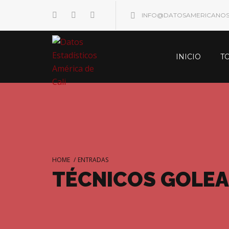
INFO@DATOSAMERICANO
INICIO
T
HOME
/
ENTRADAS
TÉCNICOS GOLE