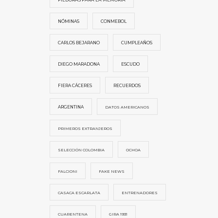
NÓMINAS
CONMEBOL
CARLOS BEJARANO
CUMPLEAÑOS
DIEGO MARADONA
ESCUDO
FIERA CÁCERES
RECUERDOS
ARGENTINA
DATOS AMERICANOS
PRIMEROS EXTRANJEROS
SELECCIÓN COLOMBIA
OCHOA
FALCIONI
FAKE NEWS
CASACA ESCARLATA
ENTRENADORES
CUARENTENA
GIRA 1931