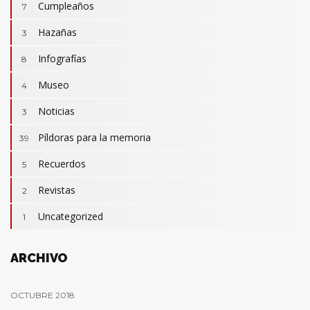
Cumpleaños
7
Hazañas
3
Infografías
8
Museo
4
Noticias
3
Camisetas
3
Revistas
Píldoras para la memoria
2
39
Actualidad
32
Cumpleaños
Recuerdos
7
5
Hazañas
3
Revistas
2
Infografías
8
Uncategorized
1
Píldoras para la memoria
39
Recuerdos
5
ARCHIVO
OCTUBRE 2018