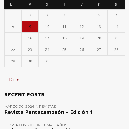
L
M
X
J
V
S
D
2
3
4
5
6
7
1
9
10
11
12
13
14
8
16
17
18
19
20
21
15
23
24
25
26
27
28
22
30
31
29
Dic »
RECENT POSTS
MARZO 30, 2026
IN
REVISTAS
Revista Pentacampeón – Edición 1
FEBRERO 13, 2026
IN
CUMPLEAÑOS