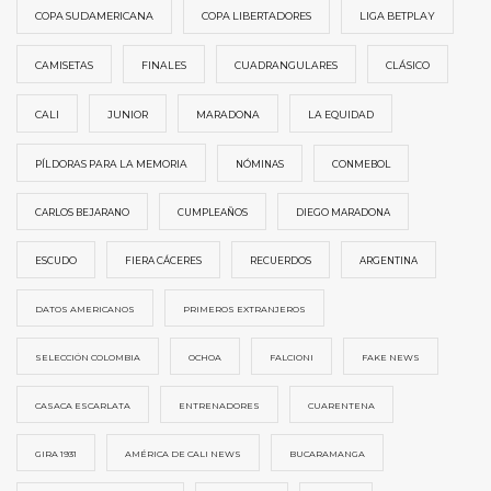
COPA SUDAMERICANA
COPA LIBERTADORES
LIGA BETPLAY
CAMISETAS
FINALES
CUADRANGULARES
CLÁSICO
CALI
JUNIOR
MARADONA
LA EQUIDAD
PÍLDORAS PARA LA MEMORIA
NÓMINAS
CONMEBOL
CARLOS BEJARANO
CUMPLEAÑOS
DIEGO MARADONA
ESCUDO
FIERA CÁCERES
RECUERDOS
ARGENTINA
DATOS AMERICANOS
PRIMEROS EXTRANJEROS
SELECCIÓN COLOMBIA
OCHOA
FALCIONI
FAKE NEWS
CASACA ESCARLATA
ENTRENADORES
CUARENTENA
GIRA 1931
AMÉRICA DE CALI NEWS
BUCARAMANGA