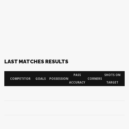
LAST MATCHES RESULTS
PASS
SHOTS ON
COMPETITOR
GOALS
POSSESSION
CORNERS
SH
ACCURACY
TARGET