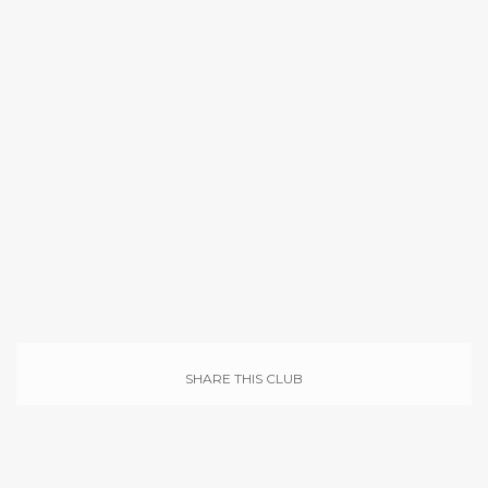
5 OCTOBER 2021 - 15 OCTOBER 2021
SHARE THIS CLUB