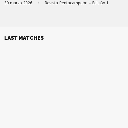
30 marzo 2026
/
Revista Pentacampeón – Edición 1
LAST MATCHES
AMÉRICA DE CALI
0:0
JAGUARES FC