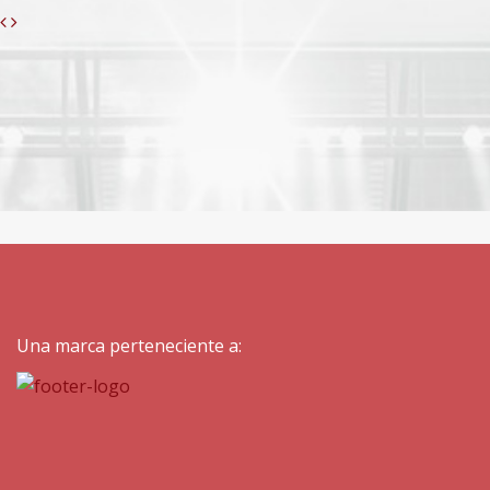
Previous
Next
Una marca perteneciente a: