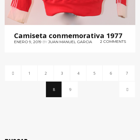
Camiseta conmemorativa 1977
2 COMMENTS
ENERO 9, 2019
BY
JUAN MANUEL GARCIA
1
2
3
4
5
6
7
8
9