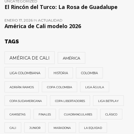
UNCATEGORIZED
El Rincón del Turco: La Rosa de Guadalupe
ENERO 17, 2026
IN
ACTUALIDAD
América de Cali modelo 2026
TAGS
AMÉRICA DE CALI
AMÉRICA
LIGA COLOMBIANA
HISTORIA
COLOMBIA
ADRIÁN RAMOS
COPA COLOMBIA
LIGA ÁGUILA
COPA SUDAMERICANA
COPA LIBERTADORES
LIGA BETPLAY
CAMISETAS
FINALES
CUADRANGULARES
CLÁSICO
CALI
JUNIOR
MARADONA
LA EQUIDAD