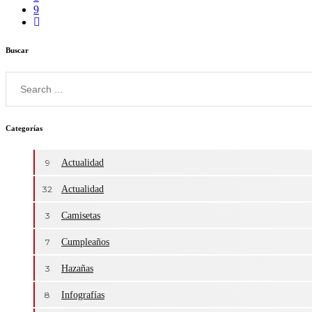
9
Buscar
Categorías
9
Actualidad
32
Actualidad
3
Camisetas
7
Cumpleaños
3
Hazañas
8
Infografías