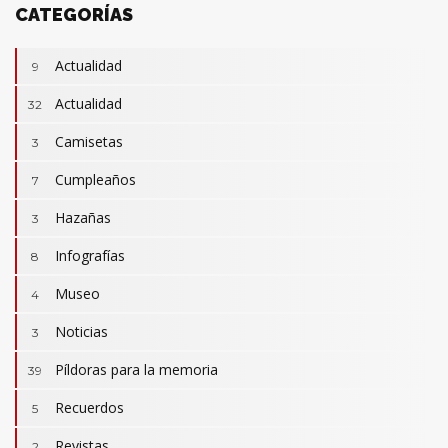
CATEGORÍAS
Actualidad
9
Actualidad
32
Camisetas
3
Cumpleaños
7
Hazañas
3
Infografías
8
Museo
4
Noticias
3
Camisetas
3
Revistas
Píldoras para la memoria
2
39
Actualidad
32
Cumpleaños
Recuerdos
7
5
Hazañas
3
Revistas
2