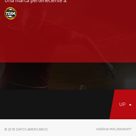
Una marca perteneciente a:
UP
© 2018 DATOS AMERICANOS
DISEÑADO POR LEMONARTT