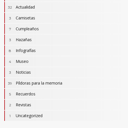
Actualidad
32
Camisetas
3
Cumpleaños
7
Hazañas
3
Infografías
8
Museo
4
Noticias
3
Camisetas
3
Revistas
Píldoras para la memoria
2
39
Actualidad
32
Cumpleaños
Recuerdos
7
5
Hazañas
3
Revistas
2
Infografías
8
Uncategorized
1
Píldoras para la memoria
39
Recuerdos
5