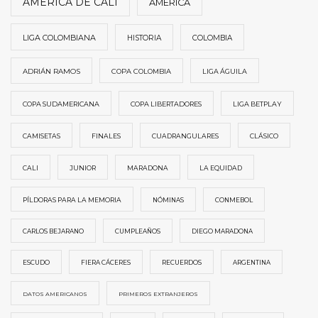
AMÉRICA DE CALI
AMÉRICA
LIGA COLOMBIANA
HISTORIA
COLOMBIA
ADRIÁN RAMOS
COPA COLOMBIA
LIGA ÁGUILA
COPA SUDAMERICANA
COPA LIBERTADORES
LIGA BETPLAY
CAMISETAS
FINALES
CUADRANGULARES
CLÁSICO
CALI
JUNIOR
MARADONA
LA EQUIDAD
PÍLDORAS PARA LA MEMORIA
NÓMINAS
CONMEBOL
CARLOS BEJARANO
CUMPLEAÑOS
DIEGO MARADONA
ESCUDO
FIERA CÁCERES
RECUERDOS
ARGENTINA
DATOS AMERICANOS
PRIMEROS EXTRANJEROS