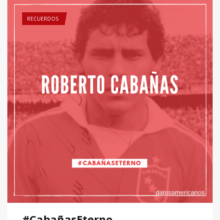
RECUERDOS
#CabañasEterno