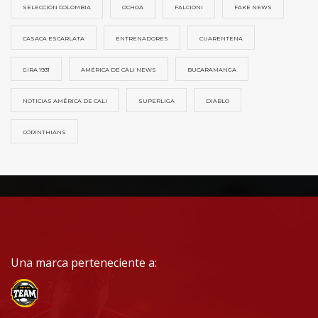
SELECCIÓN COLOMBIA
OCHOA
FALCIONI
FAKE NEWS
CASACA ESCARLATA
ENTRENADORES
CUARENTENA
GIRA 1931
AMÉRICA DE CALI NEWS
BUCARAMANGA
NOTICIAS AMÉRICA DE CALI
SUPERLIGA
DIABLO
CORINTHIANS
Una marca perteneciente a: